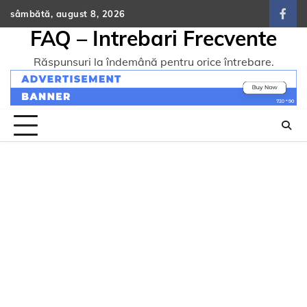
Skip
sâmbătă, august 8, 2026
face
to
FAQ – Intrebari Frecvente
content
Răspunsuri la îndemână pentru orice întrebare.