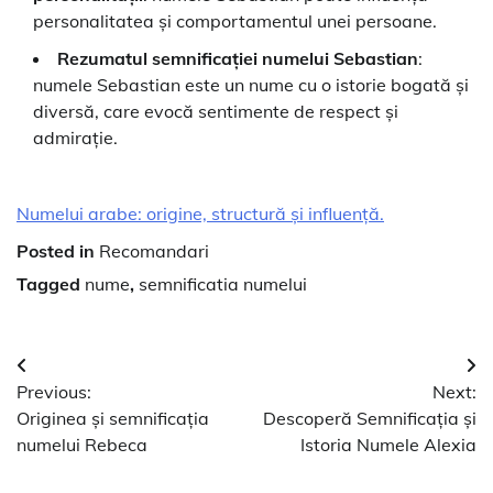
personalitatea și comportamentul unei persoane.
Rezumatul semnificației numelui Sebastian
:
numele Sebastian este un nume cu o istorie bogată și
diversă, care evocă sentimente de respect și
admirație.
Numelui arabe: origine, structură și influență.
Posted in
Recomandari
Tagged
nume
,
semnificatia numelui
Navigare
Previous:
Next:
în
Originea și semnificația
Descoperă Semnificația și
articole
numelui Rebeca
Istoria Numele Alexia