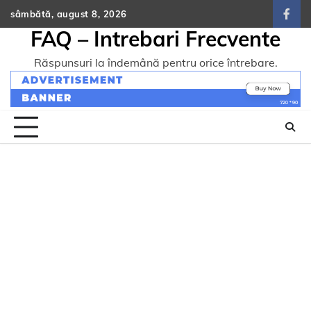
Skip
sâmbătă, august 8, 2026
face
to
FAQ – Intrebari Frecvente
content
Răspunsuri la îndemână pentru orice întrebare.