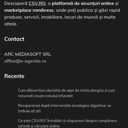
Descoperă
CSV.RO
, o
platformă de anunțuri online
și
marketplace românesc
, unde poți publica și găsi rapid
produse, servicii, imobiliare, locuri de muncă și multe
altele.
Contact
ARC MEDIASOFT SRL
office@e-agentie.ro
Recente
Cum diferentiezi deviatia de sept de rinita alergica si cum
recunosti cauza nasului infundat
Recuperarea după intervențiile oncologice digestive: ce
trebuie să știi
Ce este CSV.RO? Întrebări și răspunsuri despre cumpărare,
schimb și vânzare online