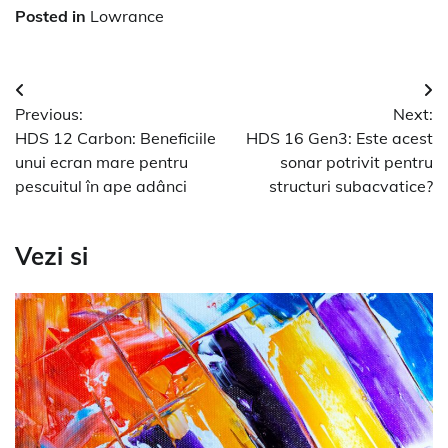
Posted in
Lowrance
Navigare
Previous:
Next:
în
HDS 12 Carbon: Beneficiile
HDS 16 Gen3: Este acest
articole
unui ecran mare pentru
sonar potrivit pentru
pescuitul în ape adânci
structuri subacvatice?
Vezi si