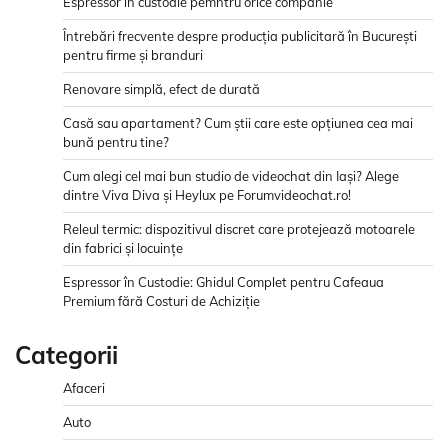
Espressor in custodie pemntru orice companie
Întrebări frecvente despre producția publicitară în București
pentru firme și branduri
Renovare simplă, efect de durată
Casă sau apartament? Cum știi care este opțiunea cea mai
bună pentru tine?
Cum alegi cel mai bun studio de videochat din Iași? Alege
dintre Viva Diva și Heylux pe Forumvideochat.ro!
Releul termic: dispozitivul discret care protejează motoarele
din fabrici și locuințe
Espressor în Custodie: Ghidul Complet pentru Cafeaua
Premium fără Costuri de Achiziție
Categorii
Afaceri
Auto