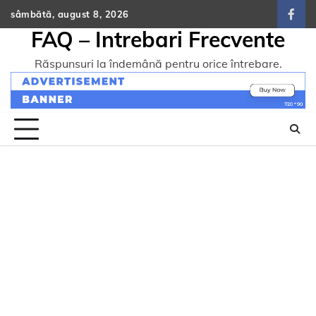
Skip
sâmbătă, august 8, 2026
face
to
FAQ – Intrebari Frecvente
content
Răspunsuri la îndemână pentru orice întrebare.