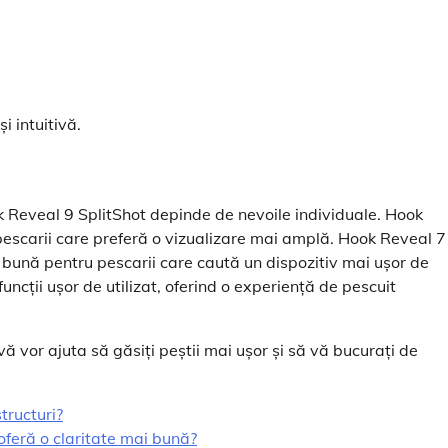
i intuitivă.
 Reveal 9 SplitShot depinde de nevoile individuale. Hook
pescarii care preferă o vizualizare mai amplă. Hook Reveal 7
e bună pentru pescarii care caută un dispozitiv mai ușor de
ncții ușor de utilizat, oferind o experiență de pescuit
 vor ajuta să găsiți peștii mai ușor și să vă bucurați de
structuri?
feră o claritate mai bună?