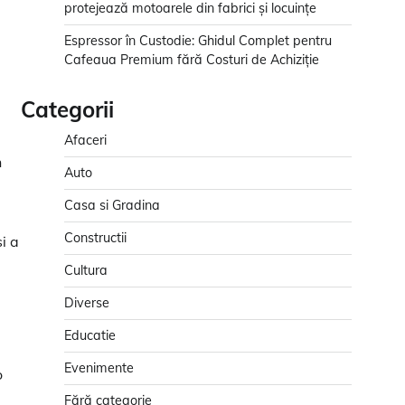
protejează motoarele din fabrici și locuințe
Espressor în Custodie: Ghidul Complet pentru
i
Cafeaua Premium fără Costuri de Achiziție
Categorii
Afaceri
n
Auto
Casa si Gradina
Constructii
i a
Cultura
Diverse
Educatie
Evenimente
o
Fără categorie