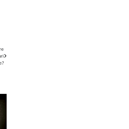
re
ri
e?