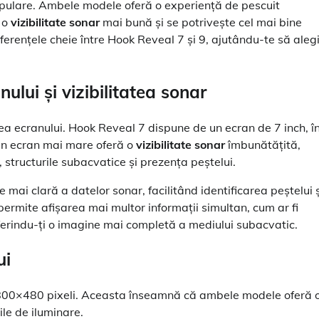
pulare. Ambele modele oferă o experiență de pescuit
ă o
vizibilitate sonar
mai bună și se potrivește cel mai bine
erențele cheie între Hook Reveal 7 și 9, ajutându-te să aleg
lui și vizibilitatea sonar
a ecranului. Hook Reveal 7 dispune de un ecran de 7 inch, î
Un ecran mai mare oferă o
vizibilitate sonar
îmbunătățită,
 structurile subacvatice și prezența peștelui.
mai clară a datelor sonar, facilitând identificarea peștelui ș
ermite afișarea mai multor informații simultan, cum ar fi
ferindu-ți o imagine mai completă a mediului subacvatic.
ui
de 800×480 pixeli. Aceasta înseamnă că ambele modele oferă 
ile de iluminare.