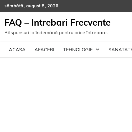
Skip
sâmbătă, august 8, 2026
to
content
FAQ – Intrebari Frecvente
Răspunsuri la îndemână pentru orice întrebare.
ACASA
AFACERI
TEHNOLOGIE
SANATAT