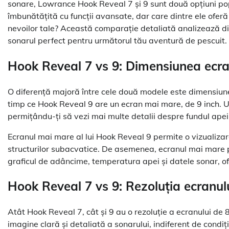
sonare, Lowrance Hook Reveal 7 și 9 sunt două opțiuni po
îmbunătățită cu funcții avansate, dar care dintre ele ofer
nevoilor tale? Această comparație detaliată analizează dif
sonarul perfect pentru următorul tău aventură de pescuit.
Hook Reveal 7 vs 9: Dimensiunea ecranu
O diferență majoră între cele două modele este dimensiune
timp ce Hook Reveal 9 are un ecran mai mare, de 9 inch. 
permițându-ți să vezi mai multe detalii despre fundul apei,
Ecranul mai mare al lui Hook Reveal 9 permite o vizualizare 
structurilor subacvatice. De asemenea, ecranul mai mare p
graficul de adâncime, temperatura apei și datele sonar, o
Hook Reveal 7 vs 9: Rezoluția ecranul
Atât Hook Reveal 7, cât și 9 au o rezoluție a ecranului 
imagine clară și detaliată a sonarului, indiferent de condiți