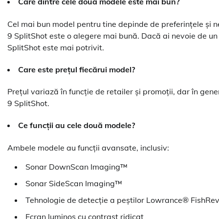
Care dintre cele două modele este mai bun?
Cel mai bun model pentru tine depinde de preferințele și 
9 SplitShot este o alegere mai bună. Dacă ai nevoie de un
SplitShot este mai potrivit.
Care este prețul fiecărui model?
Prețul variază în funcție de retailer și promoții, dar în ge
9 SplitShot.
Ce funcții au cele două modele?
Ambele modele au funcții avansate, inclusiv:
Sonar DownScan Imaging™
Sonar SideScan Imaging™
Tehnologie de detecție a peștilor Lowrance® FishRe
Ecran luminos cu contrast ridicat