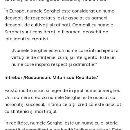
În Europa, numele Serghei este considerat un nume
deosebit de respectat și este asociat cu oameni
deosebit de cultivați și rafinați. Oamenii cu numele
Serghei sunt considerați a fi oameni deosebit de
inteligenți și creativi.
„Numele Serghei este un nume care întruchipează
virtuțiile de sfințenie, curaj și inteligență. Este un
nume care inspiră respect și admirație.”
Intrebari/Raspunsuri: Mituri sau Realitate?
Există multe mituri și legende în jurul numelui Serghei.
Unii oameni cred că numele Serghei este asociat cu
norocul și succesul, în timp ce alții cred că este asociat
cu sfințenia și martirajul.
În realitate, numele Serghei este un nume cu o istorie
bogată și semnificație profundă în diverse culturi. Este