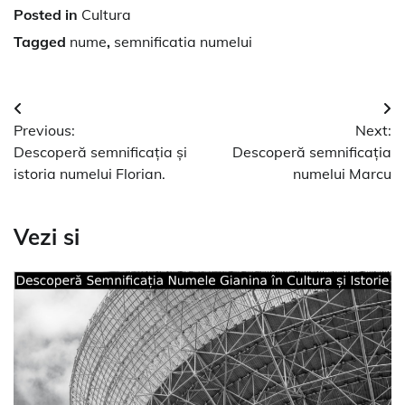
Posted in
Cultura
Tagged
nume
,
semnificatia numelui
Navigare
Previous:
Next:
în
Descoperă semnificația și
Descoperă semnificația
articole
istoria numelui Florian.
numelui Marcu
Vezi si