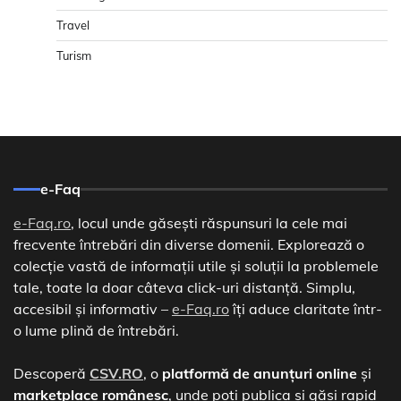
Travel
Turism
e-Faq
e-Faq.ro
, locul unde găsești răspunsuri la cele mai
frecvente întrebări din diverse domenii. Explorează o
colecție vastă de informații utile și soluții la problemele
tale, toate la doar câteva click-uri distanță. Simplu,
accesibil și informativ –
e-Faq.ro
îți aduce claritate într-
o lume plină de întrebări.
Descoperă
CSV.RO
, o
platformă de anunțuri online
și
marketplace românesc
, unde poți publica și găsi rapid