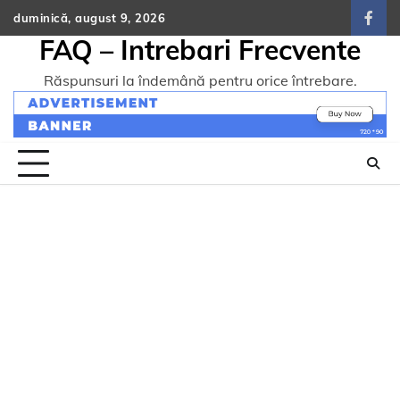
Skip
duminică, august 9, 2026
face
to
FAQ – Intrebari Frecvente
content
Răspunsuri la îndemână pentru orice întrebare.