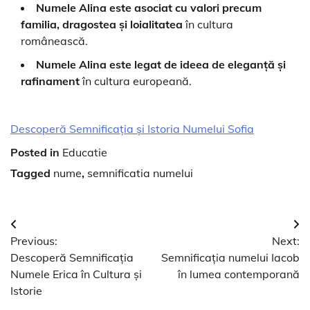
Numele Alina este asociat cu valori precum
familia, dragostea și loialitatea
în cultura
românească.
Numele Alina este legat de ideea de eleganță și
rafinament
în cultura europeană.
Descoperă Semnificația și Istoria Numelui Sofia
Posted in
Educatie
Tagged
nume
,
semnificatia numelui
Navigare
Previous:
Next:
în
Descoperă Semnificația
Semnificația numelui Iacob
articole
Numele Erica în Cultura și
în lumea contemporană
Istorie