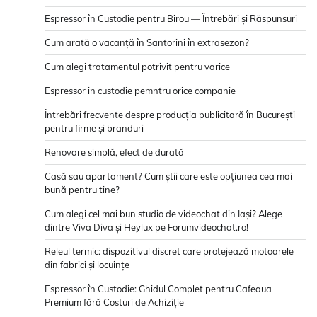
Espressor în Custodie pentru Birou — Întrebări și Răspunsuri
Cum arată o vacanță în Santorini în extrasezon?
Cum alegi tratamentul potrivit pentru varice
Espressor in custodie pemntru orice companie
Întrebări frecvente despre producția publicitară în București
pentru firme și branduri
Renovare simplă, efect de durată
Casă sau apartament? Cum știi care este opțiunea cea mai
bună pentru tine?
Cum alegi cel mai bun studio de videochat din Iași? Alege
dintre Viva Diva și Heylux pe Forumvideochat.ro!
Releul termic: dispozitivul discret care protejează motoarele
din fabrici și locuințe
Espressor în Custodie: Ghidul Complet pentru Cafeaua
Premium fără Costuri de Achiziție