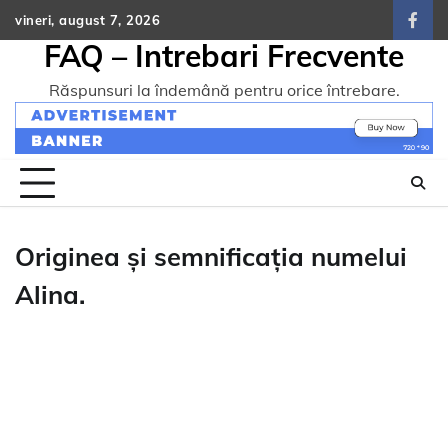
Skip
vineri, august 7, 2026
face
to
FAQ – Intrebari Frecvente
content
Răspunsuri la îndemână pentru orice întrebare.
Originea și semnificația numelui
Alina.