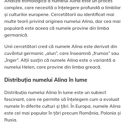
Analiza etimologică a numelui Alina este un proces
complex, care necesită o înțelegere profundă a limbilor
și culturilor europene. Cercetătorii au identificat mai
multe teorii privind originea numelui Alina, dar cea mai
populară este aceea că numele provine din limba
germanică.
Unii cercetători cred că numele Alina este derivat din
cuvântul germanic „alun”, care înseamnă „frumos” sau
„înger”. Alții susțin că numele Alina este o variantă a
numelui Helen, care provine din limba greacă.
Distribuția numelui Alina în lume
Distribuția numelui Alina în lume este un subiect
fascinant, care ne permite să înțelegem cum a evoluat
numele în diferite culturi și țări. În Europa, numele Alina
este cel mai popular în țări precum România, Polonia și
Rusia.