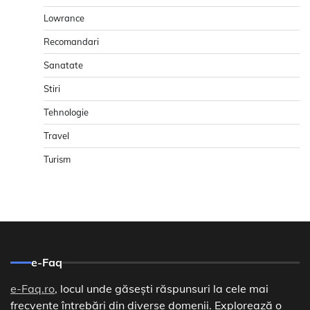
Lowrance
Recomandari
Sanatate
Stiri
Tehnologie
Travel
Turism
e-Faq
e-Faq.ro
, locul unde găsești răspunsuri la cele mai
frecvente întrebări din diverse domenii. Explorează o