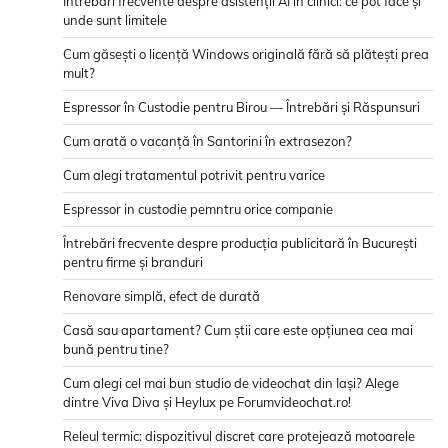
Întrebări frecvente despre asistenții AI în clinici: ce pot face și
unde sunt limitele
Cum găsești o licență Windows originală fără să plătești prea
mult?
Espressor în Custodie pentru Birou — Întrebări și Răspunsuri
Cum arată o vacanță în Santorini în extrasezon?
Cum alegi tratamentul potrivit pentru varice
Espressor in custodie pemntru orice companie
Întrebări frecvente despre producția publicitară în București
pentru firme și branduri
Renovare simplă, efect de durată
Casă sau apartament? Cum știi care este opțiunea cea mai
bună pentru tine?
Cum alegi cel mai bun studio de videochat din Iași? Alege
dintre Viva Diva și Heylux pe Forumvideochat.ro!
Releul termic: dispozitivul discret care protejează motoarele