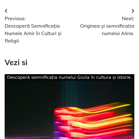
Navigare
Previous:
Next:
în
Descoperă Semnificația
Originea și semnificația
articole
Numele Amir în Culturi și
numelui Alina.
Religii
Vezi si