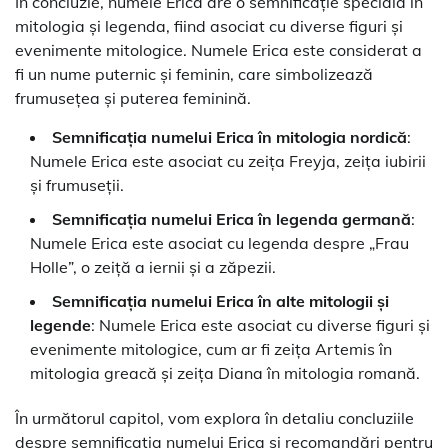
În concluzie, numele Erica are o semnificație specială în
mitologia și legenda, fiind asociat cu diverse figuri și
evenimente mitologice. Numele Erica este considerat a
fi un nume puternic și feminin, care simbolizează
frumusețea și puterea feminină.
Semnificația numelui Erica în mitologia nordică
:
Numele Erica este asociat cu zeița Freyja, zeița iubirii
și frumuseții.
Semnificația numelui Erica în legenda germană
:
Numele Erica este asociat cu legenda despre „Frau
Holle”, o zeiță a iernii și a zăpezii.
Semnificația numelui Erica în alte mitologii și
legende
: Numele Erica este asociat cu diverse figuri și
evenimente mitologice, cum ar fi zeița Artemis în
mitologia greacă și zeița Diana în mitologia romană.
În următorul capitol, vom explora în detaliu concluziile
despre semnificația numelui Erica și recomandări pentru