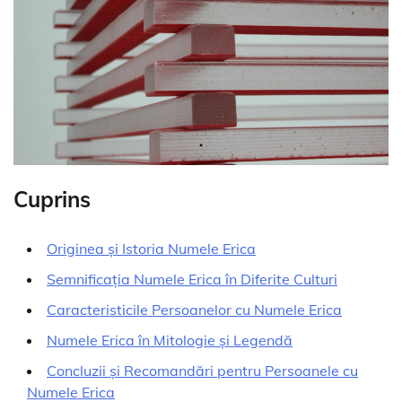
Cuprins
Originea și Istoria Numele Erica
Semnificația Numele Erica în Diferite Culturi
Caracteristicile Persoanelor cu Numele Erica
Numele Erica în Mitologie și Legendă
Concluzii și Recomandări pentru Persoanele cu
Numele Erica