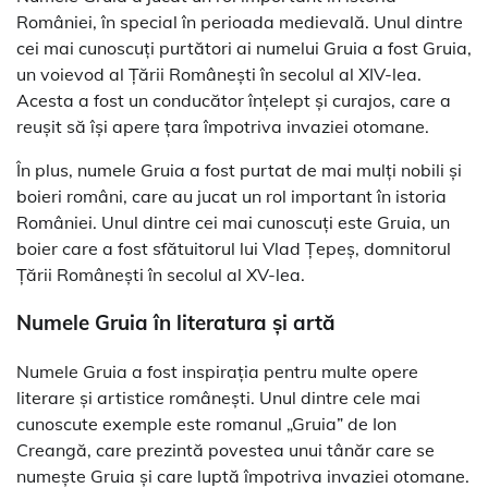
României, în special în perioada medievală. Unul dintre
cei mai cunoscuți purtători ai numelui Gruia a fost Gruia,
un voievod al Țării Românești în secolul al XIV-lea.
Acesta a fost un conducător înțelept și curajos, care a
reușit să își apere țara împotriva invaziei otomane.
În plus, numele Gruia a fost purtat de mai mulți nobili și
boieri români, care au jucat un rol important în istoria
României. Unul dintre cei mai cunoscuți este Gruia, un
boier care a fost sfătuitorul lui Vlad Țepeș, domnitorul
Țării Românești în secolul al XV-lea.
Numele Gruia în literatura și artă
Numele Gruia a fost inspirația pentru multe opere
literare și artistice românești. Unul dintre cele mai
cunoscute exemple este romanul „Gruia” de Ion
Creangă, care prezintă povestea unui tânăr care se
numește Gruia și care luptă împotriva invaziei otomane.