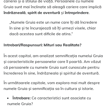
carierei și a stilului de viață. Persoanele cu numele
Gruia sunt mai înclinate să aleagă cariere care implică
îndrăzneală
,
spirit de aventură
și
întreprindere
.
„Numele Gruia este un nume care îți dă încredere
în sine și te încurajează să îți urmezi visele, chiar
dacă acestea sunt dificile de atins.”
Intrebari/Raspunsuri: Mituri sau Realitate?
În acest capitol, am analizat semnificația numelui Gruia
și caracteristicile persoanelor care îl poartă. Am văzut
că persoanele cu numele Gruia sunt cunoscute pentru
încrederea în sine, îndrăzneala și spiritul de aventură.
În următoarele capitole, vom explora mai mult despre
numele Gruia și semnificația sa în cultura și istorie.
Întrebare:
Ce caracteristici sunt asociate cu
numele Gruia?