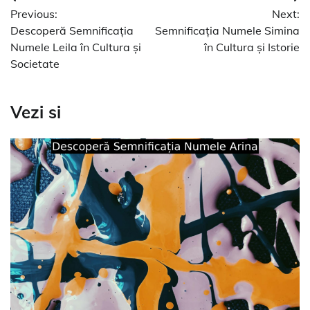
Navigare
Previous:
Next:
în
Descoperă Semnificația
Semnificația Numele Simina
articole
Numele Leila în Cultura și
în Cultura și Istorie
Societate
Vezi si