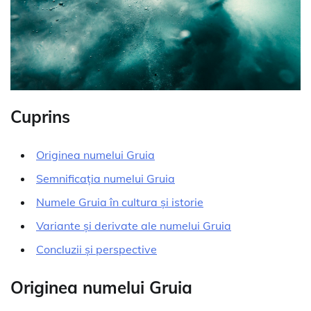
Cuprins
Originea numelui Gruia
Semnificația numelui Gruia
Numele Gruia în cultura și istorie
Variante și derivate ale numelui Gruia
Concluzii și perspective
Originea numelui Gruia