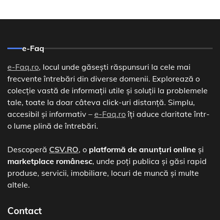
e-Faq
e-Faq.ro
, locul unde găsești răspunsuri la cele mai
frecvente întrebări din diverse domenii. Explorează o
colecție vastă de informații utile și soluții la problemele
tale, toate la doar câteva click-uri distanță. Simplu,
accesibil și informativ –
e-Faq.ro
îți aduce claritate într-
o lume plină de întrebări.
Descoperă
CSV.RO
, o
platformă de anunțuri online
și
marketplace românesc
, unde poți publica și găsi rapid
produse, servicii, imobiliare, locuri de muncă și multe
altele.
Contact