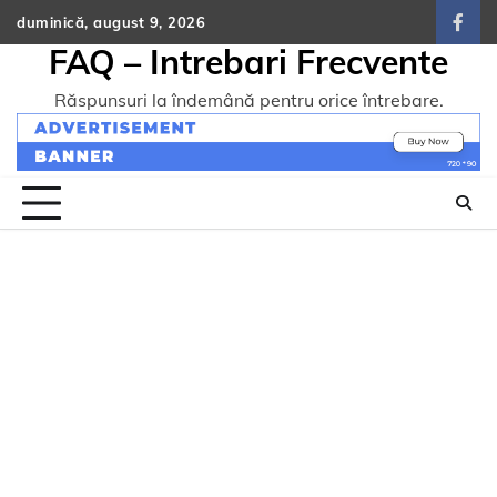
Skip
duminică, august 9, 2026
face
to
FAQ – Intrebari Frecvente
content
Răspunsuri la îndemână pentru orice întrebare.