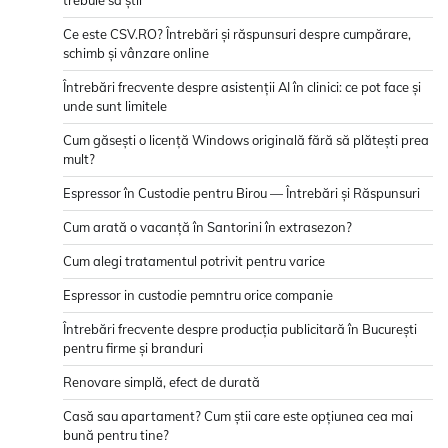
trebuie să știi
Ce este CSV.RO? Întrebări și răspunsuri despre cumpărare,
schimb și vânzare online
Întrebări frecvente despre asistenții AI în clinici: ce pot face și
unde sunt limitele
Cum găsești o licență Windows originală fără să plătești prea
mult?
Espressor în Custodie pentru Birou — Întrebări și Răspunsuri
Cum arată o vacanță în Santorini în extrasezon?
Cum alegi tratamentul potrivit pentru varice
Espressor in custodie pemntru orice companie
Întrebări frecvente despre producția publicitară în București
pentru firme și branduri
Renovare simplă, efect de durată
Casă sau apartament? Cum știi care este opțiunea cea mai
bună pentru tine?