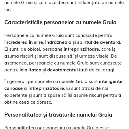
numele Gruia și cum acestea sunt influențate de numele
lor.
Caracteristicile persoanelor cu numele Gruia
Persoanele cu numele Gruia sunt cunoscute pentru
încrederea în sine
,
îndrăzneala
și
spiritul de aventură
.
Ei sunt, de obicei, persoane
întreprinzătoare
, care își
asumă riscuri și sunt dispuse să își urmeze visele. De
asemenea, persoanele cu numele Gruia sunt cunoscute
pentru
loialitatea
și
devotamentul
față de cei dragi.
În general, persoanele cu numele Gruia sunt
inteligente
,
curioase
și
întreprinzătoare
. Ei sunt atrași de noi
experiențe și sunt dispuse să își asume riscuri pentru a
obține ceea ce doresc.
Personalitatea și trăsăturile numelui Gruia
Personalitatea persoanelor cu numele Gruia este