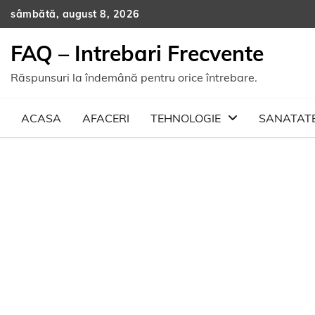
Skip
sâmbătă, august 8, 2026
to
content
FAQ – Intrebari Frecvente
Răspunsuri la îndemână pentru orice întrebare.
ACASA
AFACERI
TEHNOLOGIE
SANATAT