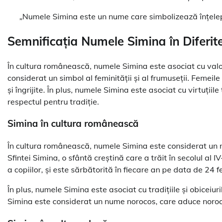
„Numele Simina este un nume care simbolizează înțelepci
Semnificația Numele Simina în Diferite
În cultura românească, numele Simina este asociat cu valori
considerat un simbol al feminității și al frumuseții. Femeil
și îngrijite. În plus, numele Simina este asociat cu virtuțiil
respectul pentru tradiție.
Simina în cultura românească
În cultura românească, numele Simina este considerat un
Sfintei Simina, o sfântă creștină care a trăit în secolul al
a copiilor, și este sărbătorită în fiecare an pe data de 24 f
În plus, numele Simina este asociat cu tradițiile și obiceiu
Simina este considerat un nume norocos, care aduce noroc 