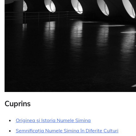
Cuprins
Originea și Istoria Numele Simina
Semnificația Numele Simina în Diferite Culturi