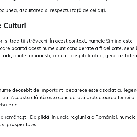
unea, ascultarea și respectul față de ceilalți.”
 Culturi
 și tradiții străvechi. În acest context, numele Simina este
e care poartă acest nume sunt considerate a fi delicate, sensi
e tradiționale românești, cum ar fi ospitalitatea, generozitatea
 nume deosebit de important, deoarece este asociat cu lege
 IV-lea. Această sfântă este considerată protectoarea femeilor 
ebruarie.
rile românești. De pildă, în unele regiuni ale României, numele
și prosperitate.