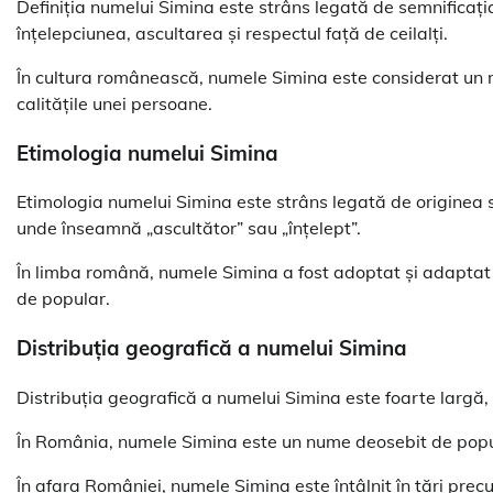
Definiția numelui Simina este strâns legată de semnifica
înțelepciunea, ascultarea și respectul față de ceilalți.
În cultura românească, numele Simina este considerat un n
calitățile unei persoane.
Etimologia numelui Simina
Etimologia numelui Simina este strâns legată de originea 
unde înseamnă „ascultător” sau „înțelept”.
În limba română, numele Simina a fost adoptat și adaptat
de popular.
Distribuția geografică a numelui Simina
Distribuția geografică a numelui Simina este foarte largă, nu
În România, numele Simina este un nume deosebit de popular,
În afara României, numele Simina este întâlnit în țări precu