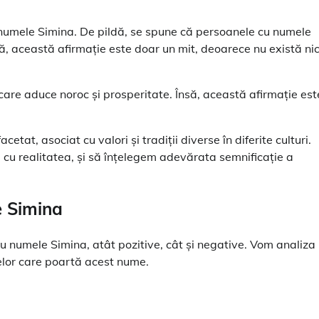
e numele Simina. De pildă, se spune că persoanele cu numele
să, această afirmație este doar un mit, deoarece nu există nic
are aduce noroc și prosperitate. Însă, această afirmație est
tat, asociat cu valori și tradiții diverse în diferite culturi.
 cu realitatea, și să înțelegem adevărata semnificație a
e Simina
cu numele Simina, atât pozitive, cât și negative. Vom analiza
nelor care poartă acest nume.