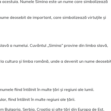
ția acestuia. Numele Simina este un nume care simbolizează
ume deosebit de important, care simbolizează virtuțile și
slavă a numelui. Cuvântul „Simina” provine din limba slavă,
 la cultura și limba română, unde a devenit un nume deosebi
mele fiind întâlnit în multe țări și regiuni ale lumii.
 fiind întâlnit în multe regiuni ale țării.
m Bulgaria, Serbia, Croația și alte țări din Europa de Est.