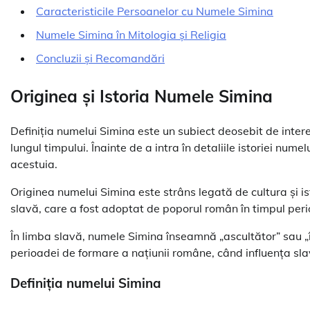
Caracteristicile Persoanelor cu Numele Simina
Numele Simina în Mitologia și Religia
Concluzii și Recomandări
Originea și Istoria Numele Simina
Definiția numelui Simina este un subiect deosebit de interes
lungul timpului. Înainte de a intra în detaliile istoriei num
acestuia.
Originea numelui Simina este strâns legată de cultura și 
slavă, care a fost adoptat de poporul român în timpul per
În limba slavă, numele Simina înseamnă „ascultător” sau „
perioadei de formare a națiunii române, când influența slav
Definiția numelui Simina