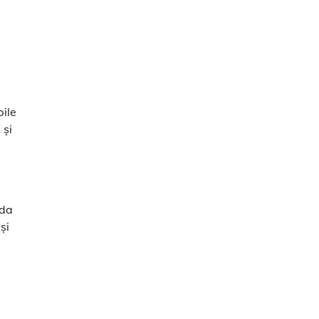
bile
 și
nda
și