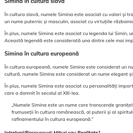
Simina în cultura slavă
În cultura slavă, numele Simina este asociat cu valori și tr
un nume puternic și masculin, asociat cu virtuțiile războinice
În plus, numele Simina este asociat cu legenda lui Simin, un
Această legendă este considerată una dintre cele mai imp
Simina în cultura europeană
În cultura europeană, numele Simina este considerat un nume
cultură, numele Simina este considerat un nume elegant și 
În plus, numele Simina este asociat cu personalități import
care a domnit în secolul al XIII-lea.
„Numele Simina este un nume care transcende granițele cu
frumuseții în cultura românească, al puterii și al spiritul
rafinamentului în cultura europeană.”
Intrebari/Raspunsuri: Mituri sau Realitate?