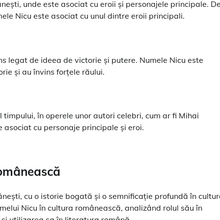
ești, unde este asociat cu eroii și personajele principale. D
e Nicu este asociat cu unul dintre eroii principali.
s legat de ideea de victorie și putere. Numele Nicu este
rie și au învins forțele răului.
 timpului, în operele unor autori celebri, cum ar fi Mihai
asociat cu personaje principale și eroi.
 românească
ști, cu o istorie bogată și o semnificație profundă în cultu
melui Nicu în cultura românească, analizând rolul său în
i utilizarea sa în literatura română.