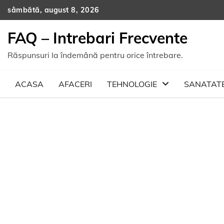
Skip
sâmbătă, august 8, 2026
to
content
FAQ – Intrebari Frecvente
Răspunsuri la îndemână pentru orice întrebare.
ACASA
AFACERI
TEHNOLOGIE
SANATAT