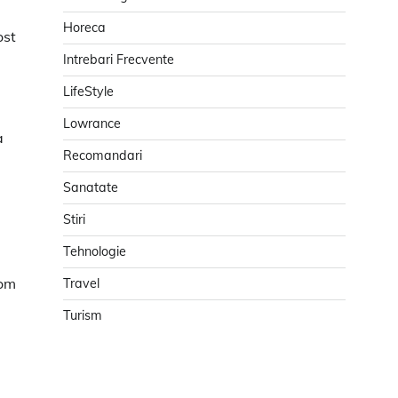
Horeca
ost
Intrebari Frecvente
LifeStyle
Lowrance
a
Recomandari
Sanatate
Stiri
Tehnologie
vom
Travel
Turism