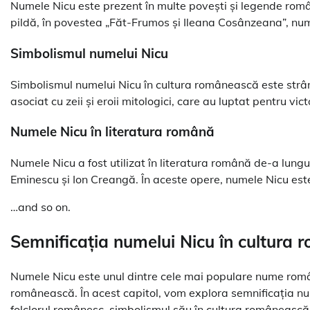
Numele Nicu este prezent în multe povești și legende român
pildă, în povestea „Făt-Frumos și Ileana Cosânzeana”, numel
Simbolismul numelui Nicu
Simbolismul numelui Nicu în cultura românească este strân
asociat cu zeii și eroii mitologici, care au luptat pentru victo
Numele Nicu în literatura română
Numele Nicu a fost utilizat în literatura română de-a lungul
Eminescu și Ion Creangă. În aceste opere, numele Nicu este 
…and so on.
Semnificația numelui Nicu în cultura
Numele Nicu este unul dintre cele mai populare nume române
românească. În acest capitol, vom explora semnificația nu
folclorul românesc, simbolismul său în cultura românească ș