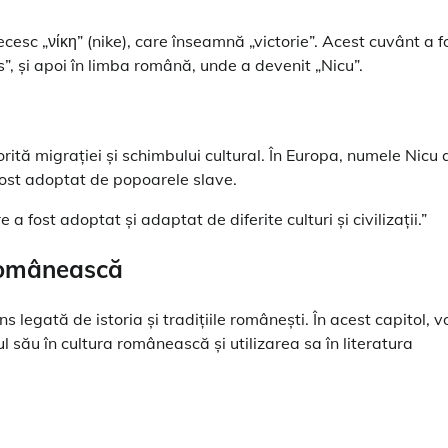
esc „νίκη” (nike), care înseamnă „victorie”. Acest cuvânt a f
”, și apoi în limba română, unde a devenit „Nicu”.
orită migrației și schimbului cultural. În Europa, numele Nicu 
fost adoptat de popoarele slave.
 a fost adoptat și adaptat de diferite culturi și civilizații.”
 românească
 legată de istoria și tradițiile românești. În acest capitol, 
l său în cultura românească și utilizarea sa în literatura