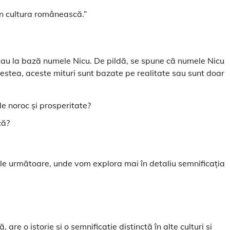
 în cultura românească.”
e au la bază numele Nicu. De pildă, se spune că numele Nicu
cestea, aceste mituri sunt bazate pe realitate sau sunt doar
e noroc și prosperitate?
că?
lele următoare, unde vom explora mai în detaliu semnificația
re o istorie și o semnificație distinctă în alte culturi și