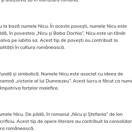
u la bază numele Nicu. În aceste povești, numele Nicu este
 pildă, în povestea „Nicu și Baba Dochia”, Nicu este un tânăr
alva pe iubita sa. Acest tip de povești au contribuit la
ialității în cultura românească.
fundă și simbolică. Numele Nicu este asociat cu ideea de
eamnă „victorie al lui Dumnezeu”. Acest lucru a făcut ca num
împotriva forțelor malefice.
ele Nicu. De pildă, în romanul „Nicu și Ștefania” de Ion
ificiu. Acest tip de opere literare au contribuit la consolida
ltura românească.