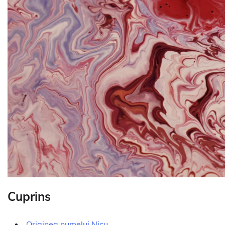
Cuprins
Originea numelui Nicu