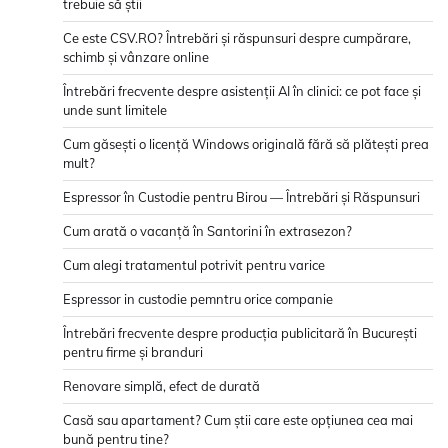
trebuie să știi
Ce este CSV.RO? Întrebări și răspunsuri despre cumpărare,
schimb și vânzare online
Întrebări frecvente despre asistenții AI în clinici: ce pot face și
unde sunt limitele
Cum găsești o licență Windows originală fără să plătești prea
mult?
Espressor în Custodie pentru Birou — Întrebări și Răspunsuri
Cum arată o vacanță în Santorini în extrasezon?
Cum alegi tratamentul potrivit pentru varice
Espressor in custodie pemntru orice companie
Întrebări frecvente despre producția publicitară în București
pentru firme și branduri
Renovare simplă, efect de durată
Casă sau apartament? Cum știi care este opțiunea cea mai
bună pentru tine?