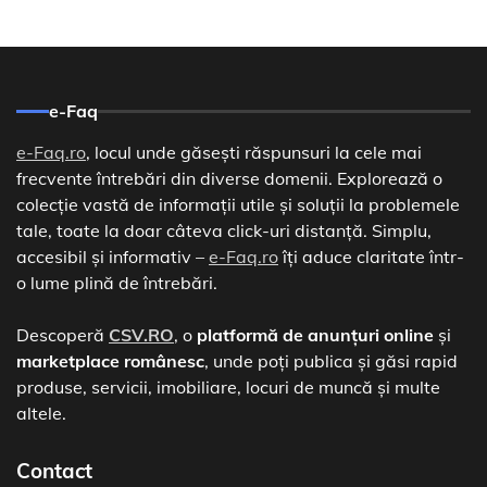
e-Faq
e-Faq.ro
, locul unde găsești răspunsuri la cele mai
frecvente întrebări din diverse domenii. Explorează o
colecție vastă de informații utile și soluții la problemele
tale, toate la doar câteva click-uri distanță. Simplu,
accesibil și informativ –
e-Faq.ro
îți aduce claritate într-
o lume plină de întrebări.
Descoperă
CSV.RO
, o
platformă de anunțuri online
și
marketplace românesc
, unde poți publica și găsi rapid
produse, servicii, imobiliare, locuri de muncă și multe
altele.
Contact