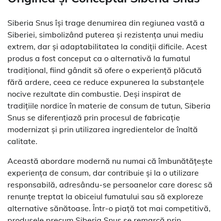
Siberia Snus își trage denumirea din regiunea vastă a
Siberiei, simbolizând puterea și rezistența unui mediu
extrem, dar și adaptabilitatea la condiții dificile. Acest
produs a fost conceput ca o alternativă la fumatul
tradițional, fiind gândit să ofere o experiență plăcută
fără ardere, ceea ce reduce expunerea la substanțele
nocive rezultate din combustie. Deși inspirat de
tradițiile nordice în materie de consum de tutun, Siberia
Snus se diferențiază prin procesul de fabricație
modernizat și prin utilizarea ingredientelor de înaltă
calitate.
Această abordare modernă nu numai că îmbunătățește
experiența de consum, dar contribuie și la o utilizare
responsabilă, adresându-se persoanelor care doresc să
renunțe treptat la obiceiul fumatului sau să exploreze
alternative sănătoase. Într-o piață tot mai competitivă,
produsele precum Siberia Snus se remarcă prin