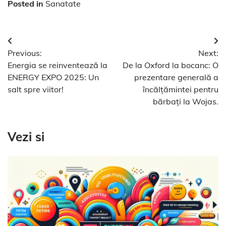
Posted in
Sanatate
Navigare
Previous:
Next:
în
Energia se reinventează la
De la Oxford la bocanc: O
articole
ENERGY EXPO 2025: Un
prezentare generală a
salt spre viitor!
încălțămintei pentru
bărbați la Wojas.
Vezi si