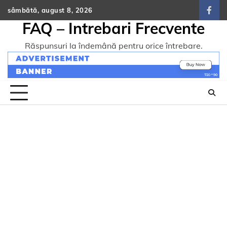
Skip
sâmbătă, august 8, 2026
face
to
FAQ – Intrebari Frecvente
content
Răspunsuri la îndemână pentru orice întrebare.