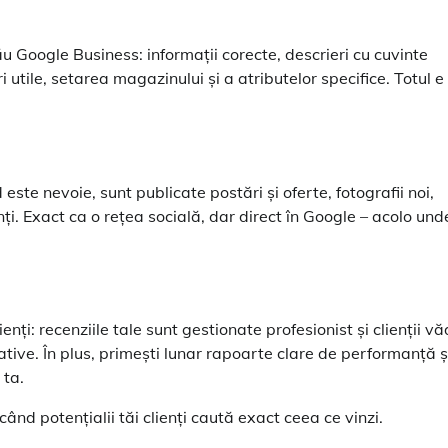
ău Google Business: informații corecte, descrieri cu cuvinte
i utile, setarea magazinului și a atributelor specifice. Totul e
 este nevoie, sunt publicate postări și oferte, fotografii noi,
nți. Exact ca o rețea socială, dar direct în Google – acolo und
ți: recenziile tale sunt gestionate profesionist și clienții vă
egative. În plus, primești lunar rapoarte clare de performanță ș
 ta.
când potențialii tăi clienți caută exact ceea ce vinzi.