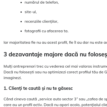
numărul de telefon,
site-ul,
recenziile clienților,
fotografii cu afacerea ta.
Iar majoritatea fie nu au acest profil, fie îl au dar nu este
3 dezavantaje majore dacă nu foloseș
Mulți antreprenori trec cu vederea cel mai valoros instrum
Dacă nu folosești sau nu optimizezi corect profilul tău de Go
imaginezi.
1. Clienți te caută și nu te găsesc
Când cineva caută „service auto sector 3” sau „cafea de sp
care au un profil activ. Dacă nu apari acolo, potențialul cl