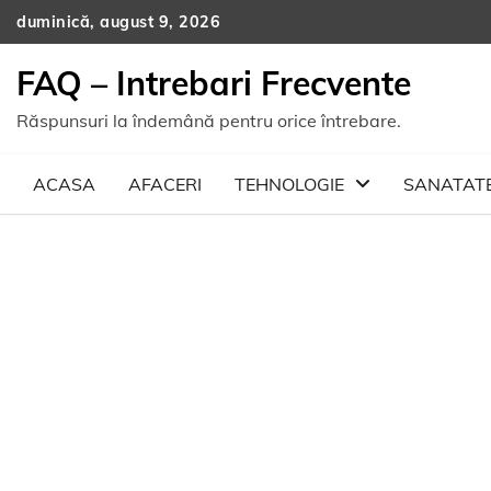
Skip
duminică, august 9, 2026
to
content
FAQ – Intrebari Frecvente
Răspunsuri la îndemână pentru orice întrebare.
ACASA
AFACERI
TEHNOLOGIE
SANATAT