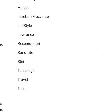
Horeca
Intrebari Frecvente
LifeStyle
Lowrance
Recomandari
e.
Sanatate
Stiri
Tehnologie
Travel
Turism
re
au