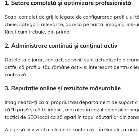
1. Setare completă și optimizare profesionistă
Scapi complet de grijile legate de configurarea profilului t
cheie, categorii relevante, adresă pe hartă, imagini, link-ur
făcut cum trebuie, din prima.
2. Administrare continuă și conținut activ
Datele tale (orar, contact, servicii) sunt actualizate oricând
astfel că profilul tău rămâne activ și interesant pentru clie
contează.
3. Reputație online și rezultate măsurabile
Imaginează-ți că ai propriul tău departament de suport clien
că îți pasă și că te implici, mai ales în cazul recenziilor n
tactici de SEO local ca să apari în topul căutărilor din zona
Alege să fii vizibil acolo unde contează – în Google, atunci 