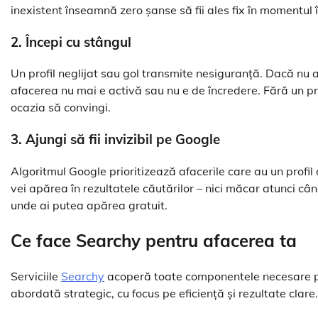
inexistent înseamnă zero șanse să fii ales fix în momentul 
2. Începi cu stângul
Un profil neglijat sau gol transmite nesiguranță. Dacă nu a
afacerea nu mai e activă sau nu e de încredere. Fără un prof
ocazia să convingi.
3. Ajungi să fii invizibil pe Google
Algoritmul Google prioritizează afacerile care au un profil
vei apărea în rezultatele căutărilor – nici măcar atunci când 
unde ai putea apărea gratuit.
Ce face Searchy pentru afacerea ta
Serviciile
Searchy
acoperă toate componentele necesare p
abordată strategic, cu focus pe eficiență și rezultate clare.