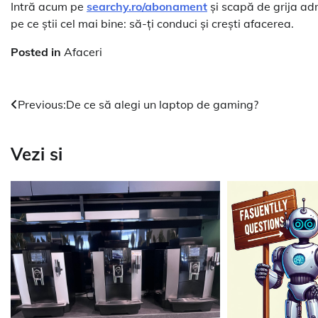
Intră acum pe
searchy.ro/abonament
și scapă de grija adm
pe ce știi cel mai bine: să-ți conduci și crești afacerea.
Posted in
Afaceri
Navigare
Previous:
De ce să alegi un laptop de gaming?
în
Vezi si
articole