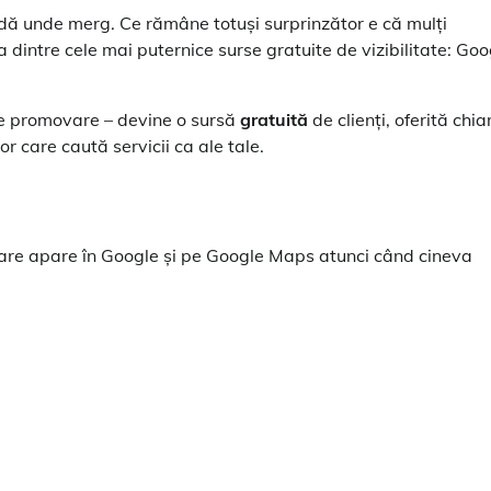
idă unde merg. Ce rămâne totuși surprinzător e că mulți
intre cele mai puternice surse gratuite de vizibilitate: Goo
de promovare – devine o sursă
gratuită
de clienți, oferită chia
or care caută servicii ca ale tale.
 care apare în Google și pe Google Maps atunci când cineva