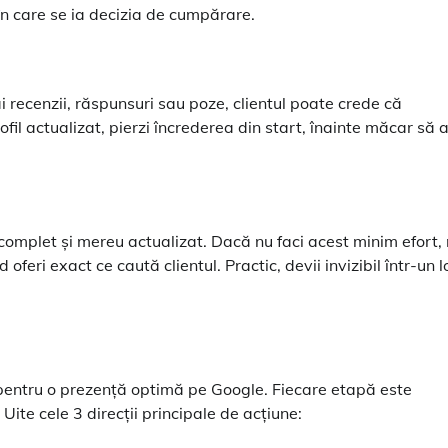
în care se ia decizia de cumpărare.
i recenzii, răspunsuri sau poze, clientul poate crede că
il actualizat, pierzi încrederea din start, înainte măcar să a
 complet și mereu actualizat. Dacă nu faci acest minim efort,
oferi exact ce caută clientul. Practic, devii invizibil într-un l
entru o prezență optimă pe Google. Fiecare etapă este
 Uite cele 3 direcții principale de acțiune: