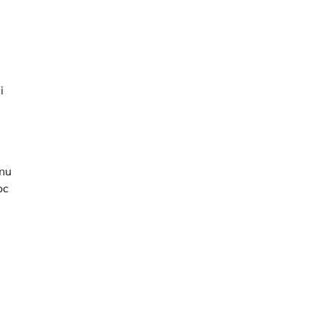
i
 nu
oc