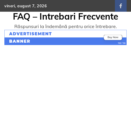
Skip
vineri, august 7, 2026
face
to
FAQ – Intrebari Frecvente
content
Răspunsuri la îndemână pentru orice întrebare.