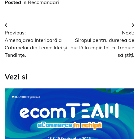
Posted in
Recomandari
Navigare
Previous:
Next:
în
Amenajarea Interioară a
Siropul pentru durerea de
articole
Cabanelor din Lemn: Idei și
burtă la copii: tot ce trebuie
Tendințe.
să știți.
Vezi si