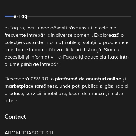
e-Faq
e-Faq.ro
, locul unde găsești răspunsuri la cele mai
frecvente întrebări din diverse domenii. Explorează o
colecție vastă de informații utile și soluții la problemele
tale, toate la doar câteva click-uri distanță. Simplu,
accesibil și informativ –
e-Faq.ro
îți aduce claritate într-
o lume plină de întrebări.
Descoperă
CSV.RO
, o
platformă de anunțuri online
și
marketplace românesc
, unde poți publica și găsi rapid
produse, servicii, imobiliare, locuri de muncă și multe
altele.
Contact
ARC MEDIASOFT SRL