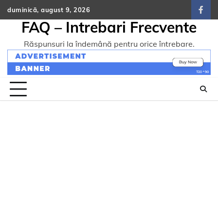
Skip
duminică, august 9, 2026
face
to
FAQ – Intrebari Frecvente
content
Răspunsuri la îndemână pentru orice întrebare.