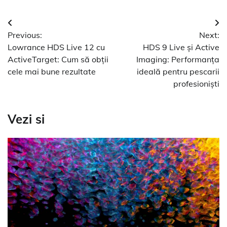
Navigare
Previous:
Next:
în
Lowrance HDS Live 12 cu
HDS 9 Live și Active
articole
ActiveTarget: Cum să obții
Imaging: Performanța
cele mai bune rezultate
ideală pentru pescarii
profesioniști
Vezi si