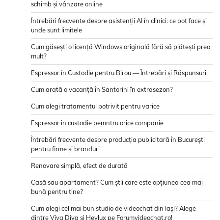
schimb și vânzare online
Întrebări frecvente despre asistenții AI în clinici: ce pot face și
unde sunt limitele
Cum găsești o licență Windows originală fără să plătești prea
mult?
Espressor în Custodie pentru Birou — Întrebări și Răspunsuri
Cum arată o vacanță în Santorini în extrasezon?
Cum alegi tratamentul potrivit pentru varice
Espressor in custodie pemntru orice companie
Întrebări frecvente despre producția publicitară în București
pentru firme și branduri
Renovare simplă, efect de durată
Casă sau apartament? Cum știi care este opțiunea cea mai
bună pentru tine?
Cum alegi cel mai bun studio de videochat din Iași? Alege
dintre Viva Diva și Heylux pe Forumvideochat.ro!