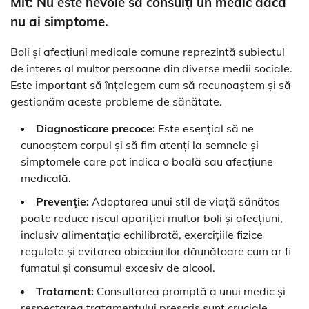
Mit: Nu este nevoie să consulți un medic dacă
nu ai simptome.
Boli și afecțiuni medicale comune reprezintă subiectul
de interes al multor persoane din diverse medii sociale.
Este important să înțelegem cum să recunoaștem și să
gestionăm aceste probleme de sănătate.
Diagnosticare precoce:
Este esențial să ne
cunoaștem corpul și să fim atenți la semnele și
simptomele care pot indica o boală sau afecțiune
medicală.
Prevenție:
Adoptarea unui stil de viață sănătos
poate reduce riscul apariției multor boli și afecțiuni,
inclusiv alimentația echilibrată, exercițiile fizice
regulate și evitarea obiceiurilor dăunătoare cum ar fi
fumatul și consumul excesiv de alcool.
Tratament:
Consultarea promptă a unui medic și
respectarea tratamentului prescris sunt cruciale