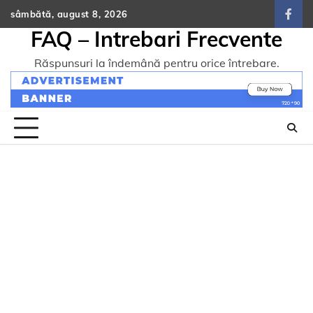
Skip
sâmbătă, august 8, 2026
face
to
FAQ – Intrebari Frecvente
content
Răspunsuri la îndemână pentru orice întrebare.