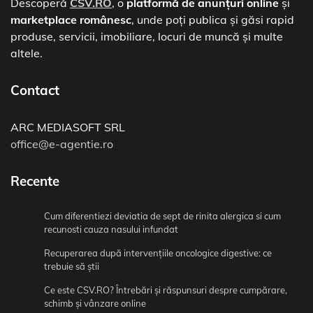
Descoperă
CSV.RO
, o
platformă de anunțuri online
și
marketplace românesc
, unde poți publica și găsi rapid
produse, servicii, imobiliare, locuri de muncă și multe
altele.
Contact
ARC MEDIASOFT SRL
office@e-agentie.ro
Recente
Cum diferentiezi deviatia de sept de rinita alergica si cum
recunosti cauza nasului infundat
Recuperarea după intervențiile oncologice digestive: ce
trebuie să știi
Ce este CSV.RO? Întrebări și răspunsuri despre cumpărare,
schimb și vânzare online