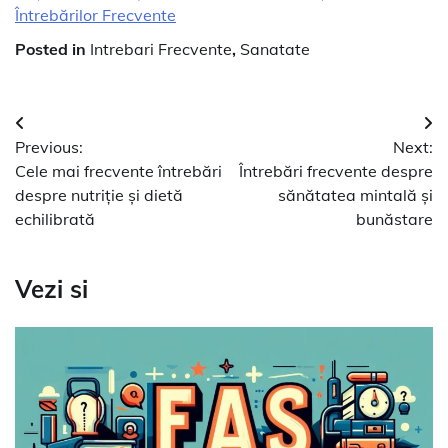
Întrebărilor Frecvente
Posted in
Intrebari Frecvente
,
Sanatate
Navigare
Previous:
Next:
în
Cele mai frecvente întrebări
Întrebări frecvente despre
articole
despre nutriție și dietă
sănătatea mintală și
echilibrată
bunăstare
Vezi si