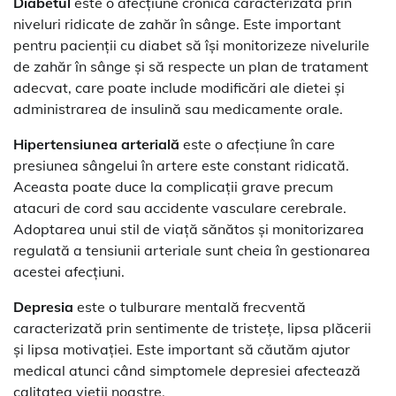
Diabetul
este o afecțiune cronică caracterizată prin
niveluri ridicate de zahăr în sânge. Este important
pentru pacienții cu diabet să își monitorizeze nivelurile
de zahăr în sânge și să respecte un plan de tratament
adecvat, care poate include modificări ale dietei și
administrarea de insulină sau medicamente orale.
Hipertensiunea arterială
este o afecțiune în care
presiunea sângelui în artere este constant ridicată.
Aceasta poate duce la complicații grave precum
atacuri de cord sau accidente vasculare cerebrale.
Adoptarea unui stil de viață sănătos și monitorizarea
regulată a tensiunii arteriale sunt cheia în gestionarea
acestei afecțiuni.
Depresia
este o tulburare mentală frecventă
caracterizată prin sentimente de tristețe, lipsa plăcerii
și lipsa motivației. Este important să căutăm ajutor
medical atunci când simptomele depresiei afectează
calitatea vieții noastre.