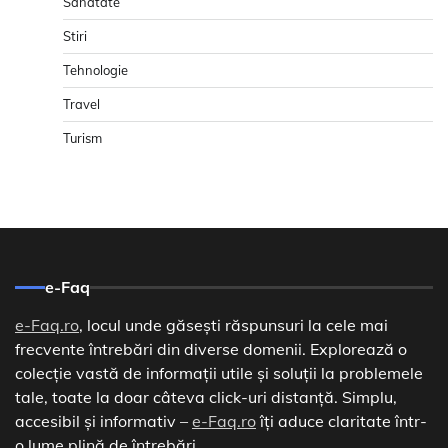
Sanatate
Stiri
Tehnologie
Travel
Turism
e-Faq
e-Faq.ro
, locul unde găsești răspunsuri la cele mai
frecvente întrebări din diverse domenii. Explorează o
colecție vastă de informații utile și soluții la problemele
tale, toate la doar câteva click-uri distanță. Simplu,
accesibil și informativ –
e-Faq.ro
îți aduce claritate într-
o lume plină de întrebări.