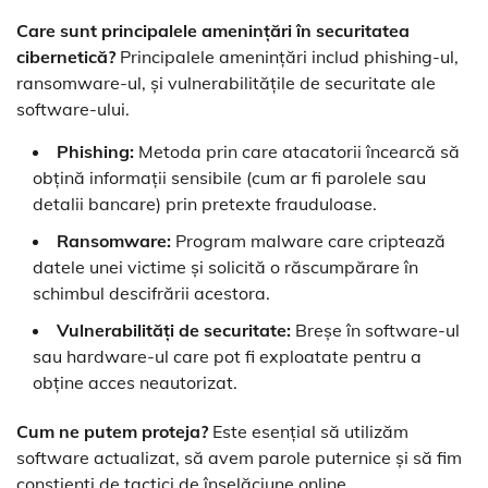
Care sunt principalele amenințări în securitatea
cibernetică?
Principalele amenințări includ phishing-ul,
ransomware-ul, și vulnerabilitățile de securitate ale
software-ului.
Phishing:
Metoda prin care atacatorii încearcă să
obțină informații sensibile (cum ar fi parolele sau
detalii bancare) prin pretexte frauduloase.
Ransomware:
Program malware care criptează
datele unei victime și solicită o răscumpărare în
schimbul descifrării acestora.
Vulnerabilități de securitate:
Breșe în software-ul
sau hardware-ul care pot fi exploatate pentru a
obține acces neautorizat.
Cum ne putem proteja?
Este esențial să utilizăm
software actualizat, să avem parole puternice și să fim
conștienți de tactici de înșelăciune online.