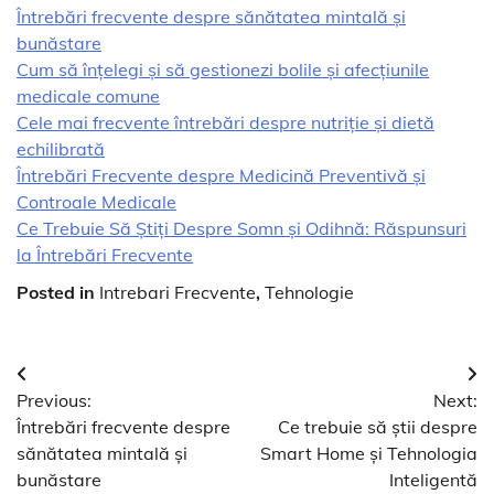
Întrebări frecvente despre sănătatea mintală și
bunăstare
Cum să înțelegi și să gestionezi bolile și afecțiunile
medicale comune
Cele mai frecvente întrebări despre nutriție și dietă
echilibrată
Întrebări Frecvente despre Medicină Preventivă și
Controale Medicale
Ce Trebuie Să Știți Despre Somn și Odihnă: Răspunsuri
la Întrebări Frecvente
Posted in
Intrebari Frecvente
,
Tehnologie
Navigare
Previous:
Next:
în
Întrebări frecvente despre
Ce trebuie să știi despre
articole
sănătatea mintală și
Smart Home și Tehnologia
bunăstare
Inteligentă