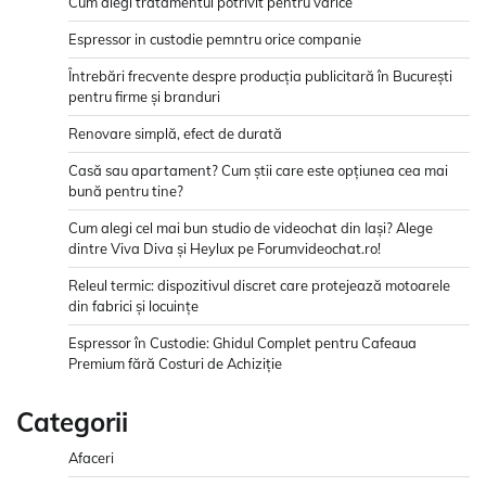
Cum alegi tratamentul potrivit pentru varice
Espressor in custodie pemntru orice companie
Întrebări frecvente despre producția publicitară în București
pentru firme și branduri
Renovare simplă, efect de durată
Casă sau apartament? Cum știi care este opțiunea cea mai
bună pentru tine?
Cum alegi cel mai bun studio de videochat din Iași? Alege
dintre Viva Diva și Heylux pe Forumvideochat.ro!
Releul termic: dispozitivul discret care protejează motoarele
din fabrici și locuințe
Espressor în Custodie: Ghidul Complet pentru Cafeaua
Premium fără Costuri de Achiziție
Categorii
Afaceri