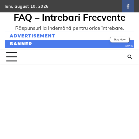
Skip
luni, august 10, 2026
face
to
FAQ – Intrebari Frecvente
content
Răspunsuri la îndemână pentru orice întrebare.