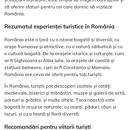
să oferim sfaturi pentru cei care doresc să viziteze
România.
Rezumatul experienței turistice în România
România este o țară cu o istorie bogată și diversă, cu
orașe frumoase și atractive, cu o natură sălbatică și cu
o cultură bogată. De la orașele istorice și culturale, cum
ar fi Sighisoara și Alba Iulia, la orașele de coastă și
stațiuni balneare, cum ar fi Constanța și Mamaia,
România are ceva de oferit pentru toți turiștii.
În România, turiștii pot descoperi castele și cetăți
medievale, biserici și mănăstiri, muzee și galerii de artă,
parcuri și grădini, și multe altele. Țara noastră este
bogată în resurse naturale, cu munți, păduri, râuri și
lacuri, și cu o faună și floră diversă.
Recomandări pentru viitorii turiști