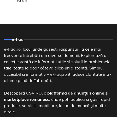
Turism
e-Faq
e-Faq.ro
, locul unde găsești răspunsuri la cele mai
frecvente întrebări din diverse domenii. Explorează o
colecție vastă de informații utile și soluții la problemele
tale, toate la doar câteva click-uri distanță. Simplu,
accesibil și informativ –
e-Faq.ro
îți aduce claritate într-
o lume plină de întrebări.
Descoperă
CSV.RO
, o
platformă de anunțuri online
și
marketplace românesc
, unde poți publica și găsi rapid
produse, servicii, imobiliare, locuri de muncă și multe
altele.