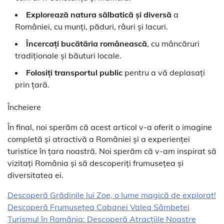
Explorează natura sălbatică și diversă
a
României, cu munți, păduri, râuri și lacuri.
Încercați bucătăria românească
, cu mâncăruri
tradiționale și băuturi locale.
Folosiți transportul public
pentru a vă deplasați
prin țară.
Încheiere
În final, noi sperăm că acest articol v-a oferit o imagine
completă și atractivă a României și a experienței
turistice în țara noastră. Noi sperăm că v-am inspirat să
vizitați România și să descoperiți frumusețea și
diversitatea ei.
Descoperă Grădinile lui Zoe, o lume magică de explorat!
Descoperă Frumusețea Cabanei Valea Sâmbetei
Turismul în România: Descoperă Atracțiile Noastre