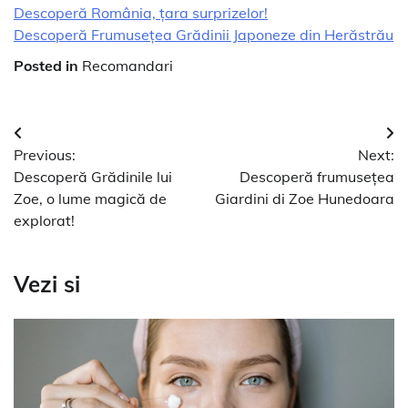
Descoperă România, țara surprizelor!
Descoperă Frumusețea Grădinii Japoneze din Herăstrău
Posted in
Recomandari
Navigare
Previous:
Next:
în
Descoperă Grădinile lui
Descoperă frumusețea
articole
Zoe, o lume magică de
Giardini di Zoe Hunedoara
explorat!
Vezi si