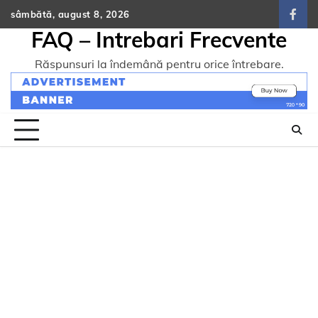
Skip
sâmbătă, august 8, 2026
face
to
FAQ – Intrebari Frecvente
content
Răspunsuri la îndemână pentru orice întrebare.