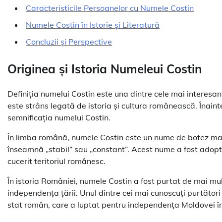
Caracteristicile Persoanelor cu Numele Costin
Numele Costin în Istorie și Literatură
Concluzii și Perspective
Originea și Istoria Numeleui Costin
Definiția numelui Costin este una dintre cele mai interesa
este strâns legată de istoria și cultura românească. Înainte
semnificația numelui Costin.
În limba română, numele Costin este un nume de botez masc
înseamnă „stabil” sau „constant”. Acest nume a fost adopt
cucerit teritoriul românesc.
În istoria României, numele Costin a fost purtat de mai mulți
independența țării. Unul dintre cei mai cunoscuți purtători
stat român, care a luptat pentru independența Moldovei în 