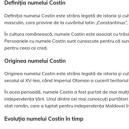
Definiția numelui Costin
Definiția numelui Costin este strâns legată de istoria și
masculin, care provine de la cuvântul latin „Constantinus”,
În cultura românească, numele Costin este asociat cu trăsăt
Persoanele cu numele Costin sunt cunoscute pentru că sunt s
pentru ceea ce cred.
Originea numelui Costin
Originea numelui Costin este strâns legată de istoria și 
secolul al XV-lea, când Imperiul Otoman a cucerit teritoriu
În acea perioadă, numele Costin a fost purtat de mai mulți n
independența țării. Unul dintre cei mai cunoscuți purtători
stat român, care a luptat pentru independența Moldovei în 
Evoluția numelui Costin în timp