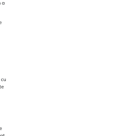
n a
e
 cu
te
e
iat