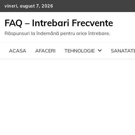
Skip
vineri, august 7, 2026
to
content
FAQ – Intrebari Frecvente
Răspunsuri la îndemână pentru orice întrebare.
ACASA
AFACERI
TEHNOLOGIE
SANATAT