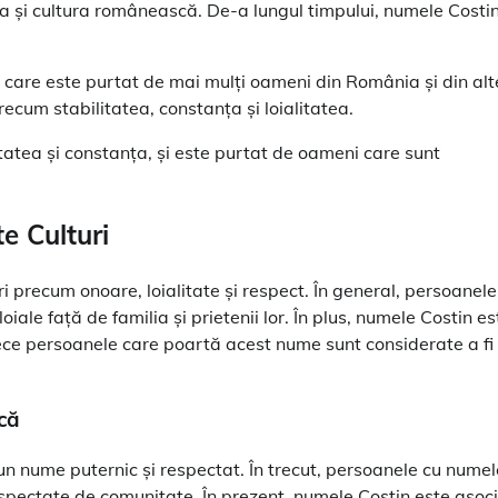
ria și cultura românească. De-a lungul timpului, numele Costi
 care este purtat de mai mulți oameni din România și din alt
recum stabilitatea, constanța și loialitatea.
atea și constanța, și este purtat de oameni care sunt
e Culturi
 precum onoare, loialitate și respect. În general, persoanele
ale față de familia și prietenii lor. În plus, numele Costin es
ece persoanele care poartă acest nume sunt considerate a fi
că
un nume puternic și respectat. În trecut, persoanele cu numel
 respectate de comunitate. În prezent, numele Costin este asoc