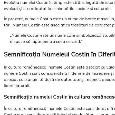
Evoluția numelui Costin în timp este strâns legată de isto
evoluat și s-a adaptat la schimbările sociale și culturale.
În prezent, numele Costin este un nume de botez masculin,
țări. Numele Costin este asociat cu trăsături de caracter p
„Numele Costin este un nume care simbolizează stabilit
dispuse să lupte pentru ceea ce cred.”
Semnificația Numeleui Costin în Diferit
În cultura românească, numele Costin este asociat cu valori
numele Costin sunt considerate a fi demne de încredere și loi
asociat cu o anumită doză de autoritate și respect, deoar
lideri naturali.
Semnificația numelui Costin în cultura româneas
În cultura românească, numele Costin este considerat a fi 
Costin erau considerate a fi lideri și conducători, și erau