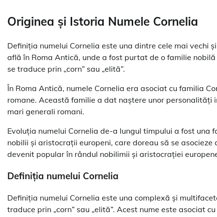
Originea și Istoria Numele Cornelia
Definiția numelui Cornelia este una dintre cele mai vechi 
află în Roma Antică, unde a fost purtat de o familie nobilă 
se traduce prin „corn” sau „elită”.
În Roma Antică, numele Cornelia era asociat cu familia Corn
romane. Această familie a dat naștere unor personalități im
mari generali romani.
Evoluția numelui Cornelia de-a lungul timpului a fost una 
nobilii și aristocrații europeni, care doreau să se asocieze
devenit popular în rândul nobilimii și aristocrației europen
Definiția numelui Cornelia
Definiția numelui Cornelia este una complexă și multifacet
traduce prin „corn” sau „elită”. Acest nume este asociat cu