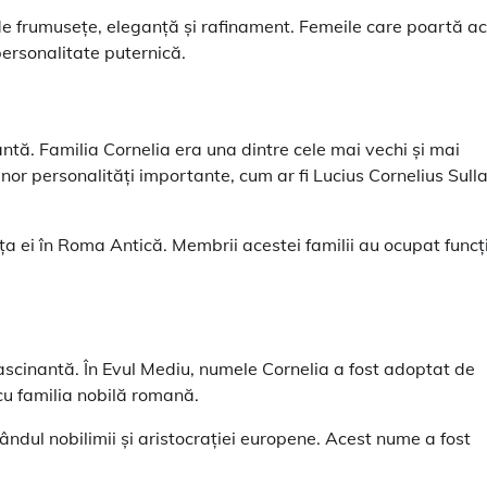
de frumusețe, eleganță și rafinament. Femeile care poartă a
personalitate puternică.
tă. Familia Cornelia era una dintre cele mai vechi și mai
or personalități importante, cum ar fi Lucius Cornelius Sulla
ța ei în Roma Antică. Membrii acestei familii au ocupat funcți
fascinantă. În Evul Mediu, numele Cornelia a fost adoptat de
 cu familia nobilă romană.
ândul nobilimii și aristocrației europene. Acest nume a fost