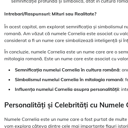
semnificație profundă și simbolică, atât în cultura româ
Intrebari/Raspunsuri: Mituri sau Realitate?
În acest capitol, am explorat semnificația și simbolismul nu
romană. Am văzut că numele Cornelia este asociat cu valor
considerat a fi un nume care simbolizează inteligență și în
În concluzie, numele Cornelia este un nume care are o semni
mitologia romană. Este un nume care este asociat cu valori 
Semnificația numelui Cornelia în cultura română
: on
Simbolismul numelui Cornelia în mitologia romană
: 
Influența numelui Cornelia asupra personalității
: in
Personalități și Celebrități cu Numele 
Numele Cornelia este un nume care a fost purtat de multe pe
vom explora câteva dintre cele mai importante figuri isto