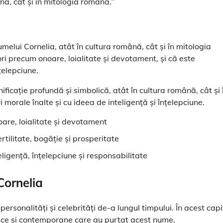
nă, cât și în mitologia romană.”
melui Cornelia, atât în cultura română, cât și în mitologia
i precum onoare, loialitate și devotament, și că este
țelepciune.
ficație profundă și simbolică, atât în cultura română, cât și 
morale înalte și cu ideea de inteligență și înțelepciune.
oare, loialitate și devotament
fertilitate, bogăție și prosperitate
teligență, înțelepciune și responsabilitate
Cornelia
rsonalități și celebrități de-a lungul timpului. În acest capi
rice și contemporane care au purtat acest nume.