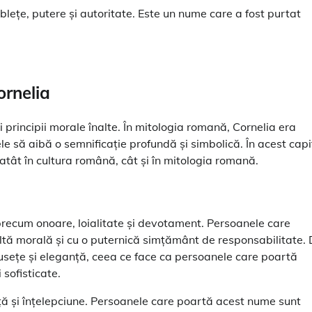
ețe, putere și autoritate. Este un nume care a fost purtat
ornelia
 principii morale înalte. În mitologia romană, Cornelia era
ele să aibă o semnificație profundă și simbolică. În acest capi
atât în cultura română, cât și în mitologia romană.
precum onoare, loialitate și devotament. Persoanele care
ltă morală și cu o puternică simțământ de responsabilitate.
sețe și eleganță, ceea ce face ca persoanele care poartă
sofisticate.
nță și înțelepciune. Persoanele care poartă acest nume sunt