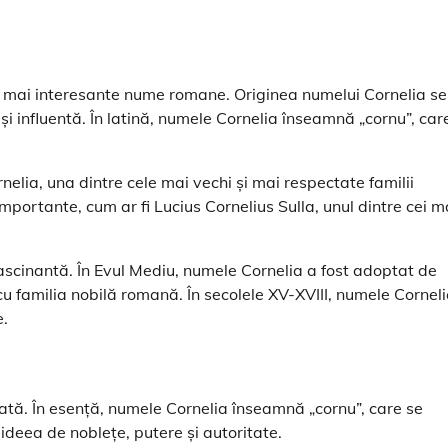
și mai interesante nume romane. Originea numelui Cornelia se
și influentă. În latină, numele Cornelia înseamnă „cornu”, car
elia, una dintre cele mai vechi și mai respectate familii
portante, cum ar fi Lucius Cornelius Sulla, unul dintre cei m
fascinantă. În Evul Mediu, numele Cornelia a fost adoptat de
 cu familia nobilă romană. În secolele XV-XVIII, numele Cornel
e.
ată. În esență, numele Cornelia înseamnă „cornu”, care se
 ideea de noblețe, putere și autoritate.