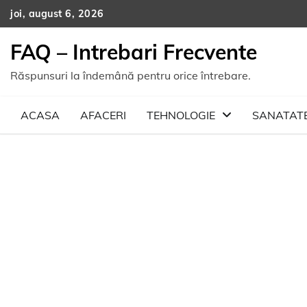
Skip
joi, august 6, 2026
to
content
FAQ – Intrebari Frecvente
Răspunsuri la îndemână pentru orice întrebare.
ACASA
AFACERI
TEHNOLOGIE
SANATAT