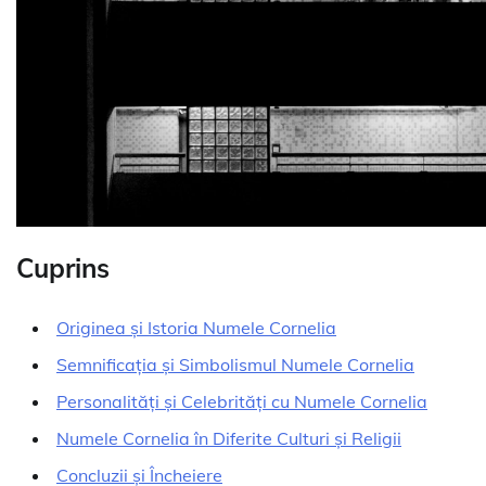
Cuprins
Originea și Istoria Numele Cornelia
Semnificația și Simbolismul Numele Cornelia
Personalități și Celebrități cu Numele Cornelia
Numele Cornelia în Diferite Culturi și Religii
Concluzii și Încheiere