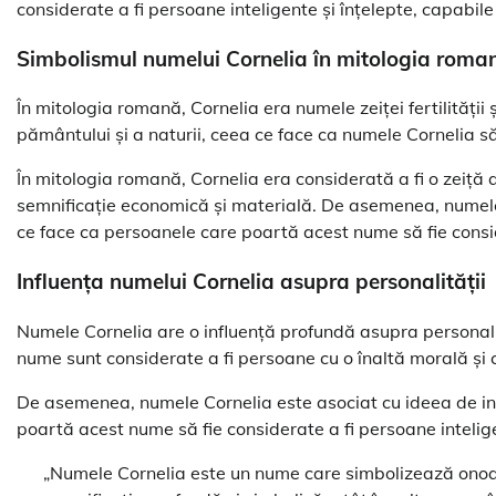
considerate a fi persoane inteligente și înțelepte, capabile
Simbolismul numelui Cornelia în mitologia roma
În mitologia romană, Cornelia era numele zeiței fertilității 
pământului și a naturii, ceea ce face ca numele Cornelia să
În mitologia romană, Cornelia era considerată a fi o zeiță 
semnificație economică și materială. De asemenea, numele C
ce face ca persoanele care poartă acest nume să fie consid
Influența numelui Cornelia asupra personalității
Numele Cornelia are o influență profundă asupra personali
nume sunt considerate a fi persoane cu o înaltă morală și
De asemenea, numele Cornelia este asociat cu ideea de int
poartă acest nume să fie considerate a fi persoane intelige
„Numele Cornelia este un nume care simbolizează onoar