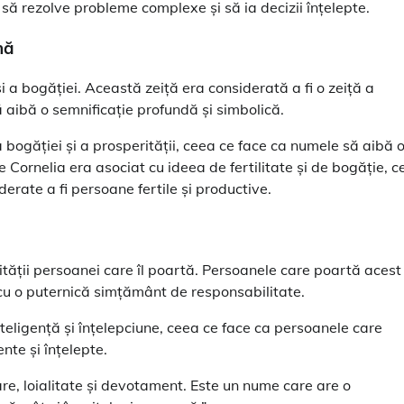
 să rezolve probleme complexe și să ia decizii înțelepte.
nă
și a bogăției. Această zeiță era considerată a fi o zeiță a
 aibă o semnificație profundă și simbolică.
a bogăției și a prosperității, ceea ce face ca numele să aibă 
ornelia era asociat cu ideea de fertilitate și de bogăție, c
erate a fi persoane fertile și productive.
tății persoanei care îl poartă. Persoanele care poartă acest
 cu o puternică simțământ de responsabilitate.
eligență și înțelepciune, ceea ce face ca persoanele care
nte și înțelepte.
e, loialitate și devotament. Este un nume care are o