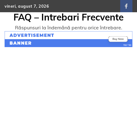
Skip
vineri, august 7, 2026
face
to
FAQ – Intrebari Frecvente
content
Răspunsuri la îndemână pentru orice întrebare.