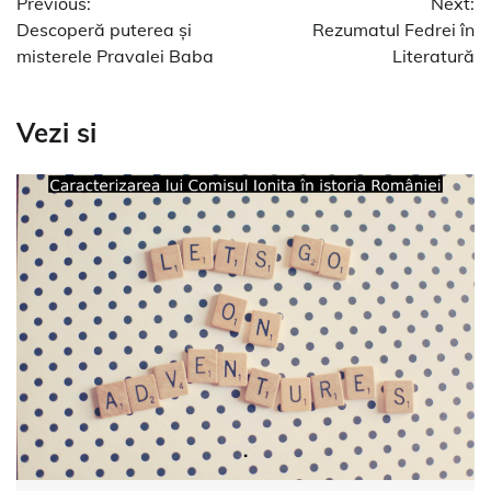
Previous:
Next:
în
Descoperă puterea și
Rezumatul Fedrei în
articole
misterele Pravalei Baba
Literatură
Vezi si