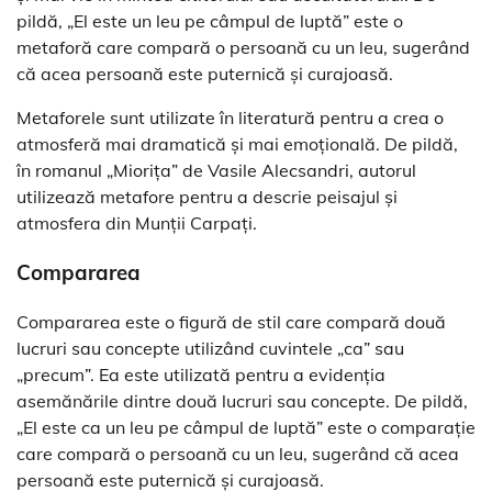
pildă, „El este un leu pe câmpul de luptă” este o
metaforă care compară o persoană cu un leu, sugerând
că acea persoană este puternică și curajoasă.
Metaforele sunt utilizate în literatură pentru a crea o
atmosferă mai dramatică și mai emoțională. De pildă,
în romanul „Miorița” de Vasile Alecsandri, autorul
utilizează metafore pentru a descrie peisajul și
atmosfera din Munții Carpați.
Compararea
Compararea este o figură de stil care compară două
lucruri sau concepte utilizând cuvintele „ca” sau
„precum”. Ea este utilizată pentru a evidenția
asemănările dintre două lucruri sau concepte. De pildă,
„El este ca un leu pe câmpul de luptă” este o comparație
care compară o persoană cu un leu, sugerând că acea
persoană este puternică și curajoasă.