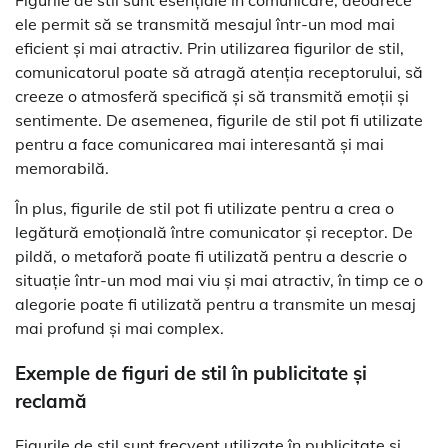
Figurile de stil sunt esențiale în comunicare, deoarece
ele permit să se transmită mesajul într-un mod mai
eficient și mai atractiv. Prin utilizarea figurilor de stil,
comunicatorul poate să atragă atenția receptorului, să
creeze o atmosferă specifică și să transmită emoții și
sentimente. De asemenea, figurile de stil pot fi utilizate
pentru a face comunicarea mai interesantă și mai
memorabilă.
În plus, figurile de stil pot fi utilizate pentru a crea o
legătură emoțională între comunicator și receptor. De
pildă, o metaforă poate fi utilizată pentru a descrie o
situație într-un mod mai viu și mai atractiv, în timp ce o
alegorie poate fi utilizată pentru a transmite un mesaj
mai profund și mai complex.
Exemple de figuri de stil în publicitate și
reclamă
Figurile de stil sunt frecvent utilizate în publicitate și