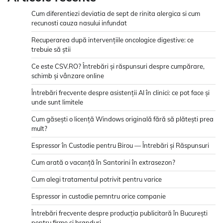
Cum diferentiezi deviatia de sept de rinita alergica si cum
recunosti cauza nasului infundat
Recuperarea după intervențiile oncologice digestive: ce
trebuie să știi
Ce este CSV.RO? Întrebări și răspunsuri despre cumpărare,
schimb și vânzare online
Întrebări frecvente despre asistenții AI în clinici: ce pot face și
unde sunt limitele
Cum găsești o licență Windows originală fără să plătești prea
mult?
Espressor în Custodie pentru Birou — Întrebări și Răspunsuri
Cum arată o vacanță în Santorini în extrasezon?
Cum alegi tratamentul potrivit pentru varice
Espressor in custodie pemntru orice companie
Întrebări frecvente despre producția publicitară în București
pentru firme și branduri