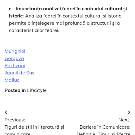
Importanța analizei fedrei în contextul cultural și
istoric
: Analiza fedrei în contextul cultural și istoric
permite o înțelegere mai profundă a structurii și a
caracteristicilor fedrei.
Murighiol
Gorgova
Partizani
Ilganii de Sus
Maliuc
Posted in
LifeStyle
Navigare
Previous:
Next:
în
Figuri de stil în literatură și
Bariere în Comunicare:
comunicare.
Definiție, Tipuri și Efecte