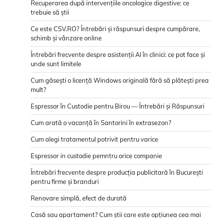
Recuperarea după intervențiile oncologice digestive: ce
trebuie să știi
Ce este CSV.RO? Întrebări și răspunsuri despre cumpărare,
schimb și vânzare online
Întrebări frecvente despre asistenții AI în clinici: ce pot face și
unde sunt limitele
Cum găsești o licență Windows originală fără să plătești prea
mult?
Espressor în Custodie pentru Birou — Întrebări și Răspunsuri
Cum arată o vacanță în Santorini în extrasezon?
Cum alegi tratamentul potrivit pentru varice
Espressor in custodie pemntru orice companie
Întrebări frecvente despre producția publicitară în București
pentru firme și branduri
Renovare simplă, efect de durată
Casă sau apartament? Cum știi care este opțiunea cea mai