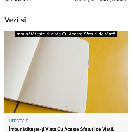
articole
Vezi si
LIFESTYLE
Îmbunătățește-ți Viața Cu Aceste Sfaturi de Viață.