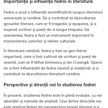
Importanța și influența fedrei în literatură
Fedra a avut o influență semnificativă asupra literaturii
universale și române. Ea a contribuit la dezvoltarea
genurilor literare, cum ar fi tragedia și epopeea, și a
inspirat scriitori și poeți de-a lungul timpului. De
asemenea, fedra a fost un instrument important în
transmiterea valorilor și ideilor culturale.
În literatura română, fedra a fost un gen literar
important, care a fost cultivat de scriitori și poeți de
seamă, cum ar fi Mihai Eminescu și Ion Creangă. Opera
lor a fost influențată de fedra clasică și modernă, și a
contribuit la dezvoltarea literaturii române.
Perspective și direcții noi în studierea fedrei
În prezent, studierea fedrei este în plină evoluție, cu noi
abordări și metode de analiză. Una dintre direcțiile noi
este analiza fedrei din perspectiva teoriei literare și a