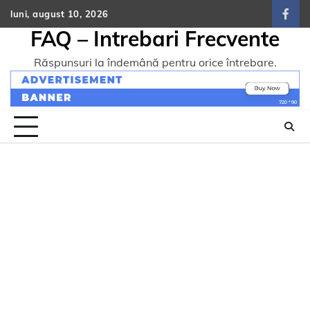
Skip
luni, august 10, 2026
face
to
FAQ – Intrebari Frecvente
content
Răspunsuri la îndemână pentru orice întrebare.