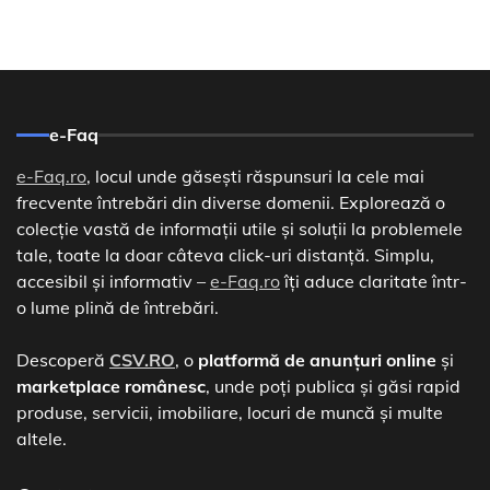
e-Faq
e-Faq.ro
, locul unde găsești răspunsuri la cele mai
frecvente întrebări din diverse domenii. Explorează o
colecție vastă de informații utile și soluții la problemele
tale, toate la doar câteva click-uri distanță. Simplu,
accesibil și informativ –
e-Faq.ro
îți aduce claritate într-
o lume plină de întrebări.
Descoperă
CSV.RO
, o
platformă de anunțuri online
și
marketplace românesc
, unde poți publica și găsi rapid
produse, servicii, imobiliare, locuri de muncă și multe
altele.